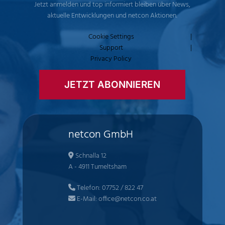
Jetzt anmelden und top informiert bleiben über News,
aktuelle Entwicklungen und netcon Aktionen.
Cookie Settings
|
Support
|
Privacy Policy
JETZT ABONNIEREN
netcon GmbH
Schnalla 12
A - 4911 Tumeltsham
Telefon:
07752 / 822 47
E-Mail:
office@netcon.co.at