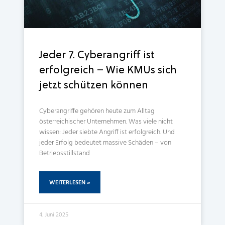
Jeder 7. Cyberangriff ist
erfolgreich – Wie KMUs sich
jetzt schützen können
Cyberangriffe gehören heute zum Alltag
österreichischer Unternehmen. Was viele nicht
wissen: Jeder siebte Angriff ist erfolgreich. Und
jeder Erfolg bedeutet massive Schäden – von
Betriebsstillstand
WEITERLESEN »
4. Juni 2025