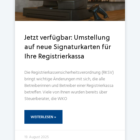
Jetzt verfügbar: Umstellung
auf neue Signaturkarten für
Ihre Registrierkassa
Die Registrierkassensicherheitsverordnung (RKSV)
bringt wichtige Änderungen mit sich, die alle
Betreiberinnen und Betreiber einer Registrierkassa
betreffen. Viele von Ihnen wurden bereits über
Steuerberater, die WKO
WEITERLESEN »
19. August 2025