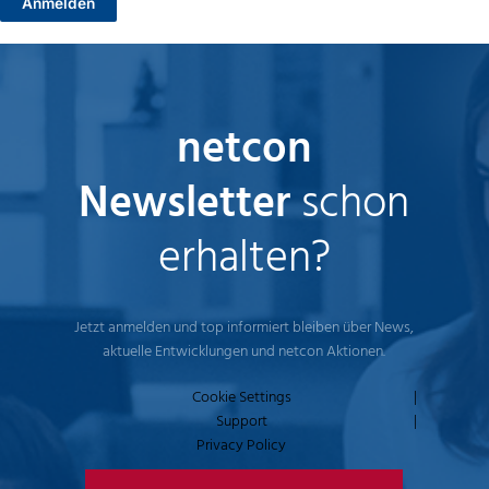
netcon
Newsletter
schon
erhalten?
Jetzt anmelden und top informiert bleiben über News,
aktuelle Entwicklungen und netcon Aktionen.
Cookie Settings
|
Support
|
Privacy Policy