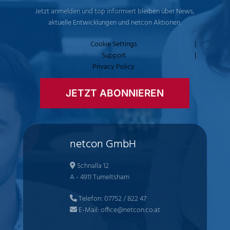
Jetzt anmelden und top informiert bleiben über News,
aktuelle Entwicklungen und netcon Aktionen.
Cookie Settings
|
Support
|
Privacy Policy
JETZT ABONNIEREN
netcon GmbH
Schnalla 12
A - 4911 Tumeltsham
Telefon:
07752 / 822 47
E-Mail:
office@netcon.co.at