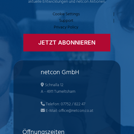
aktuelle Entwicklungen und netcon Aktionen.
Cookie Settings
|
Support
|
Privacy Policy
JETZT ABONNIEREN
netcon GmbH
Schnalla 12
A - 4911 Tumeltsham
Telefon:
07752 / 822 47
E-Mail:
office@netcon.co.at
Öffnungszeiten