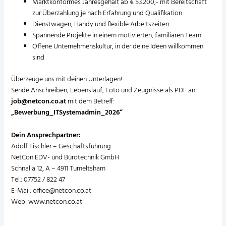
Marktkonformes Jahresgehalt ab € 53.200,- mit Bereitschaft
zur Überzahlung je nach Erfahrung und Qualifikation
Dienstwagen, Handy und flexible Arbeitszeiten
Spannende Projekte in einem motivierten, familiären Team
Offene Unternehmenskultur, in der deine Ideen willkommen
sind
Überzeuge uns mit deinen Unterlagen!
Sende Anschreiben, Lebenslauf, Foto und Zeugnisse als PDF an
job@netcon.co.at
mit dem Betreff:
„Bewerbung_ITSystemadmin_2026“
Dein Ansprechpartner:
Adolf Tischler – Geschäftsführung
NetCon EDV- und Bürotechnik GmbH
Schnalla 12, A – 4911 Tumeltsham
Tel.: 07752 / 822 47
E-Mail: office@netcon.co.at
Web:
www.netcon.co.at