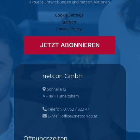
aktuelle Entwicklungen und netcon Aktionen.
Cookie Settings
|
Support
|
Privacy Policy
JETZT ABONNIEREN
netcon GmbH
Schnalla 12
A - 4911 Tumeltsham
Telefon:
07752 / 822 47
E-Mail:
office@netcon.co.at
Öffnungszeiten