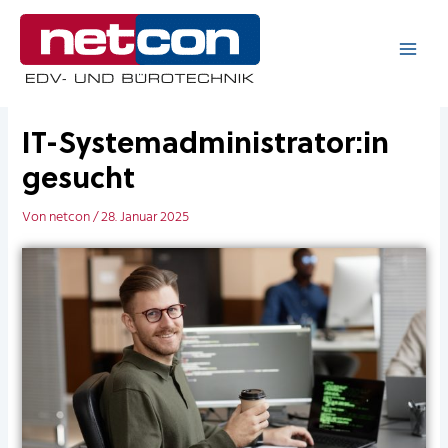
Zum
Inhalt
springen
IT-Systemadministrator:in
gesucht
Von
netcon
/
28. Januar 2025