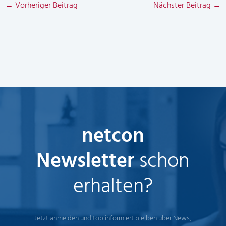
←
Vorheriger Beitrag
Nächster Beitrag
→
netcon
Newsletter
schon
erhalten?
Jetzt anmelden und top informiert bleiben über News,