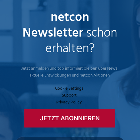
netcon
Newsletter
schon
erhalten?
Jetzt anmelden und top informiert bleiben über News,
aktuelle Entwicklungen und netcon Aktionen.
Cookie Settings
|
Support
|
Privacy Policy
JETZT ABONNIEREN