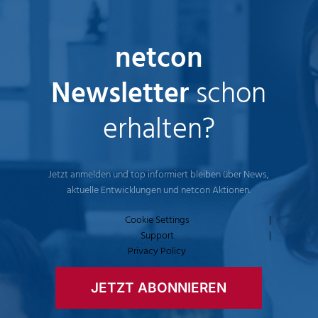
netcon
Newsletter
schon
erhalten?
Jetzt anmelden und top informiert bleiben über News,
aktuelle Entwicklungen und netcon Aktionen.
Cookie Settings
|
Support
|
Privacy Policy
JETZT ABONNIEREN