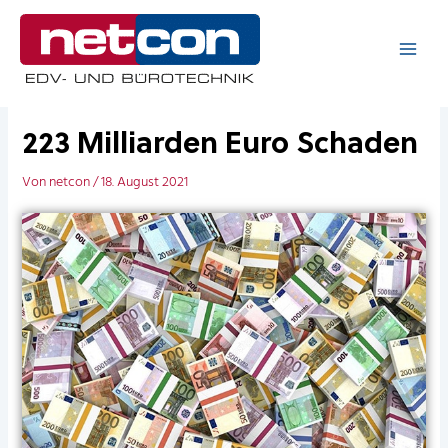
Zum
Inhalt
springen
223 Milliarden Euro Schaden
Von
netcon
/
18. August 2021