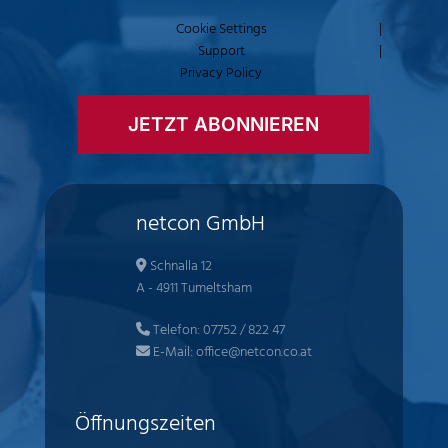
Cookie Settings
|
Support
|
Privacy Policy
JETZT ABONNIEREN
netcon GmbH
Schnalla 12
A - 4911 Tumeltsham
Telefon:
07752 / 822 47
E-Mail:
office@netcon.co.at
Öffnungszeiten