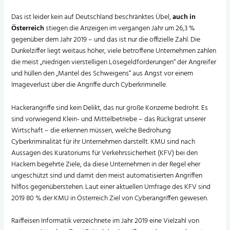
Das ist leider kein auf Deutschland beschränktes Übel,
auch in
Österreich
stiegen die Anzeigen im vergangen Jahr um 26,3 %
gegenüber dem Jahr 2019 – und das ist nur die offizielle Zahl. Die
Dunkelziffer liegt weitaus höher, viele betroffene Unternehmen zahlen
die meist „niedrigen vierstelligen Lösegeldforderungen“ der Angreifer
und hüllen den „Mantel des Schweigens“ aus Angst vor einem
Imageverlust über die Angriffe durch Cyberkriminelle.
Hackerangriffe sind kein Delikt, das nur große Konzerne bedroht. Es
sind vorwiegend Klein- und Mittelbetriebe – das Rückgrat unserer
Wirtschaft – die erkennen müssen, welche Bedrohung
Cyberkriminalität für ihr Unternehmen darstellt. KMU sind nach
Aussagen des Kuratoriums für Verkehrssicherheit (KFV) bei den
Hackern begehrte Ziele, da diese Unternehmen in der Regel eher
ungeschützt sind und damit den meist automatisierten Angriffen
hilflos gegenüberstehen. Laut einer aktuellen Umfrage des KFV sind
2019 80 % der KMU in Österreich Ziel von Cyberangriffen gewesen.
Raiffeisen Informatik verzeichnete im Jahr 2019 eine Vielzahl von