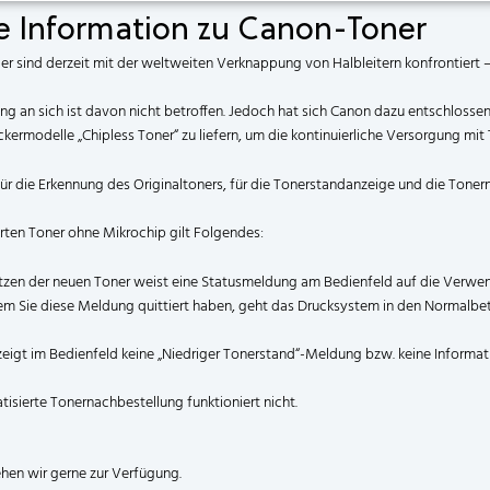
e Information zu Canon-Toner
ler sind derzeit mit der weltweiten Verknappung von Halbleitern konfrontiert 
ng an sich ist davon nicht betroffen. Jedoch hat sich Canon dazu entschlossen
kermodelle „Chipless Toner“ zu liefern, um die kontinuierliche Versorgung mit
für die Erkennung des Originaltoners, für die Tonerstandanzeige und die Tone
erten Toner ohne Mikrochip gilt Folgendes:
tzen der neuen Toner weist eine Statusmeldung am Bedienfeld auf die Verwen
em Sie diese Meldung quittiert haben, geht das Drucksystem in den Normalbet
zeigt im Bedienfeld keine „Niedriger Tonerstand“-Meldung bzw. keine Informati
isierte Tonernachbestellung funktioniert nicht.
ehen wir gerne zur Verfügung.