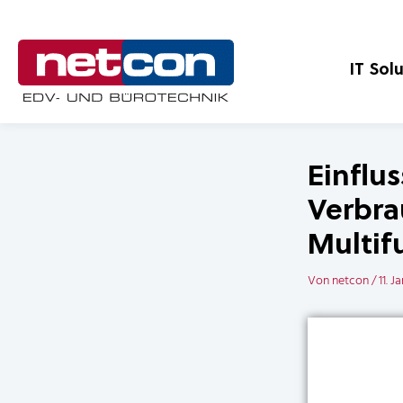
Zum
Inhalt
springen
IT Sol
Einflu
Verbra
Multif
Von
netcon
/
11. 