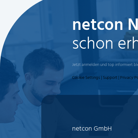
netcon N
schon er
Jetzt anmelden und top informiert b
Cookie Settings
|
Support
|
Privacy P
netcon GmbH