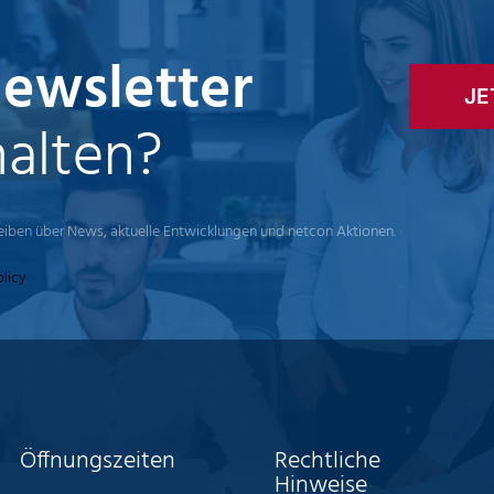
ewsletter
JE
halten?
leiben über News, aktuelle Entwicklungen und netcon Aktionen.
olicy
Öffnungszeiten
Rechtliche
Hinweise